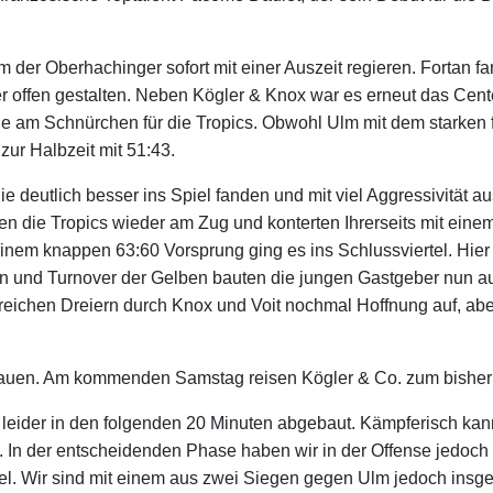
m der Oberhachinger sofort mit einer Auszeit regieren. Fortan
eder offen gestalten. Neben Kögler & Knox war es erneut das C
f wie am Schnürchen für die Tropics. Obwohl Ulm mit dem stark
zur Halbzeit mit 51:43.
die deutlich besser ins Spiel fanden und mit viel Aggressivitä
n die Tropics wieder am Zug und konterten Ihrerseits mit einem 
einem knappen 63:60 Vorsprung ging es ins Schlussviertel. Hier
en und Turnover der Gelben bauten die jungen Gastgeber nun auf
greichen Dreiern durch Knox und Voit nochmal Hoffnung auf, ab
hauen. Am kommenden Samstag reisen Kögler & Co. zum bisher
ir leider in den folgenden 20 Minuten abgebaut. Kämpferisch 
t. In der entscheidenden Phase haben wir in der Offense jedoch 
el. Wir sind mit einem aus zwei Siegen gegen Ulm jedoch insges