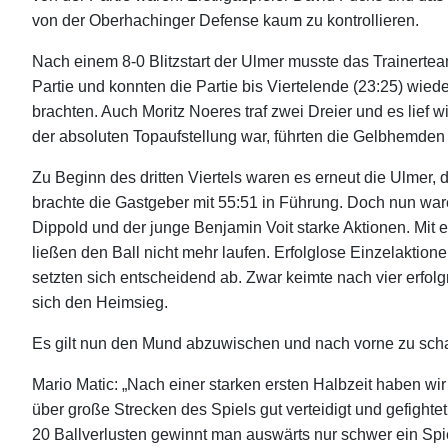
von der Oberhachinger Defense kaum zu kontrollieren.
Nach einem 8-0 Blitzstart der Ulmer musste das Trainertea
Partie und konnten die Partie bis Viertelende (23:25) wi
brachten. Auch Moritz Noeres traf zwei Dreier und es lie
der absoluten Topaufstellung war, führten die Gelbhemden 
Zu Beginn des dritten Viertels waren es erneut die Ulmer, 
brachte die Gastgeber mit 55:51 in Führung. Doch nun ware
Dippold und der junge Benjamin Voit starke Aktionen. Mit 
ließen den Ball nicht mehr laufen. Erfolglose Einzelaktion
setzten sich entscheidend ab. Zwar keimte nach vier erfol
sich den Heimsieg.
Es gilt nun den Mund abzuwischen und nach vorne zu sc
Mario Matic: „Nach einer starken ersten Halbzeit haben w
über große Strecken des Spiels gut verteidigt und gefighte
20 Ballverlusten gewinnt man auswärts nur schwer ein Spi